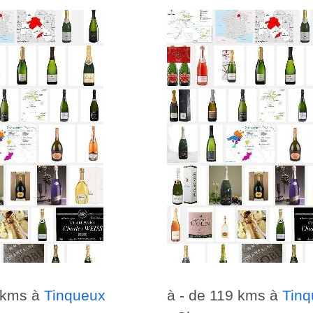
9 kms à
Tinqueux
à - de 119 kms à
Tinq