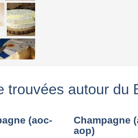
ne trouvées autour du
agne (aoc-
Champagne (
aop)