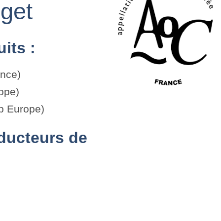
get
its :
ance)
ope)
p Europe)
roducteurs de