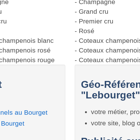
gne
- Champagne
u
- Grand cru
cru
- Premier cru
- Rosé
 champenois blanc
- Coteaux champenoi
 champenois rosé
- Coteaux champenoi
 champenois rouge
- Coteaux champenoi
t
Géo-Référen
"Lebourget"
votre métier, pro
nels au Bourget
votre site, blog
 Bourget