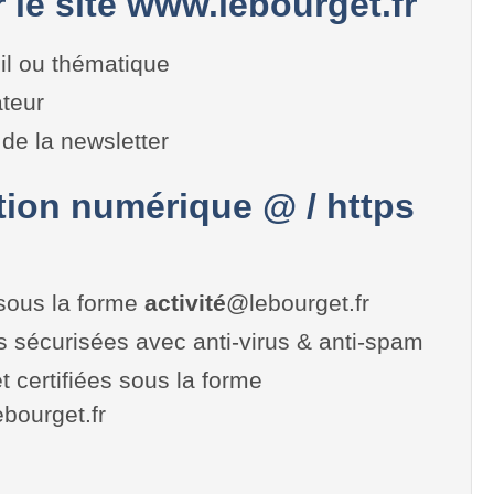
r le site www.lebourget.fr
il ou thématique
teur
de la newsletter
on numérique @ / https
sous la forme
activité
@lebourget.fr
es sécurisées avec anti-virus & anti-spam
t certifiées sous la forme
lebourget.fr