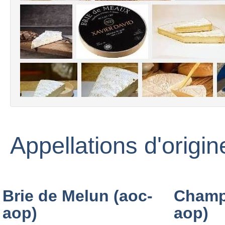
Appellations d'origi
Brie de Melun (aoc-
Champ
aop)
aop)