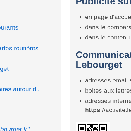
Publicité su
en page d'accue
dans le compara
burants
dans le contenu 
rtes routières
Communicati
Lebourget
rget
adresses email 
aires autour du
boites aux lettr
adresses interne
https
://activité.
bourget.fr"