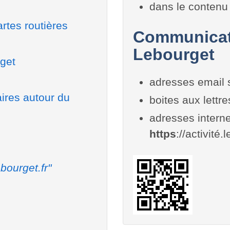
dans le contenu 
rtes routières
Communicati
Lebourget
rget
adresses email 
aires autour du
boites aux lettr
adresses interne
https
://activité.
bourget.fr"