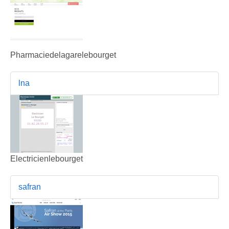
Pharmaciedelagarelebourget
lna
Electricienlebourget
safran