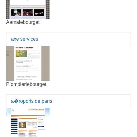
Aamalebourget
axe services
Plombierlebourget
a�roports de paris