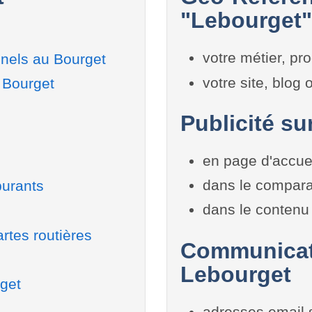
"Lebourget"
votre métier, pro
nels au Bourget
votre site, blog
 Bourget
Publicité su
en page d'accue
dans le compara
burants
dans le contenu 
rtes routières
Communicati
Lebourget
rget
adresses email 