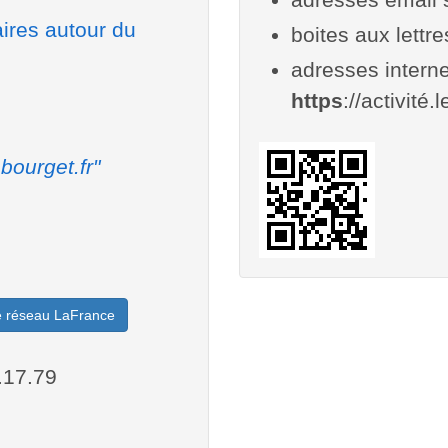
aires autour du
boites aux lettr
adresses interne
https
://activité.
bourget.fr"
le réseau LaFrance
.17.79