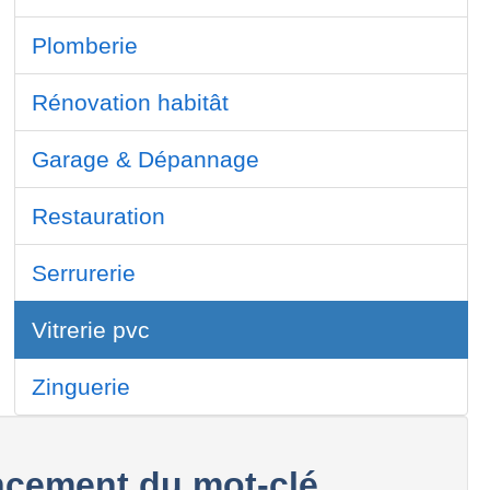
Plomberie
Rénovation habitât
Garage & Dépannage
Restauration
Serrurerie
Vitrerie pvc
Zinguerie
cement du mot-clé