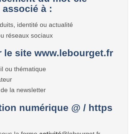
 associé à :
duits, identité ou actualité
 ou réseaux sociaux
r le site www.lebourget.fr
il ou thématique
teur
de la newsletter
on numérique @ / https
sous la forme
activité
@lebourget.fr