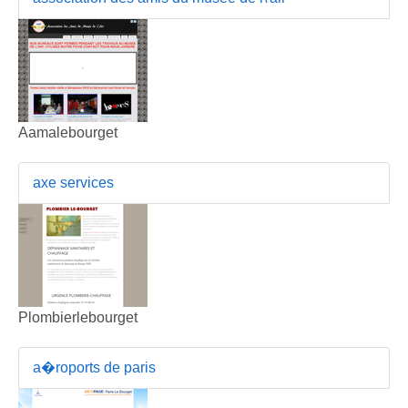
Aamalebourget
axe services
Plombierlebourget
a�roports de paris