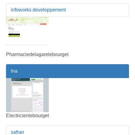
infoworks developpement
Pharmaciedelagarelebourget
lna
Electricienlebourget
safran