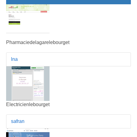
Pharmaciedelagarelebourget
lna
Electricienlebourget
safran