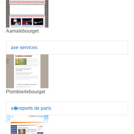
Aamalebourget
axe services
Plombierlebourget
a�roports de paris